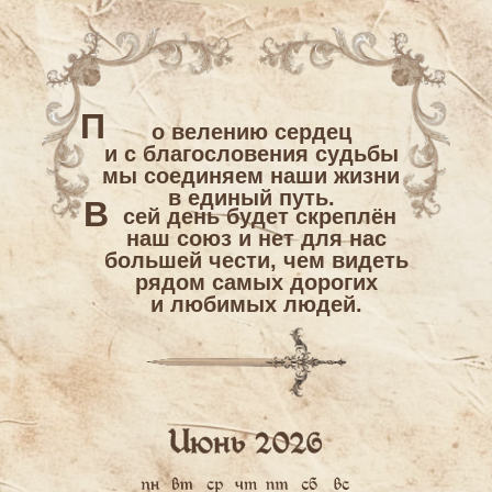
П
о велению сердец
и с благословения судьбы
мы соединяем наши жизни
в единый путь.
В
сей день будет скреплён
наш союз и нет для нас
большей чести, чем видеть
рядом самых дорогих
и любимых людей.