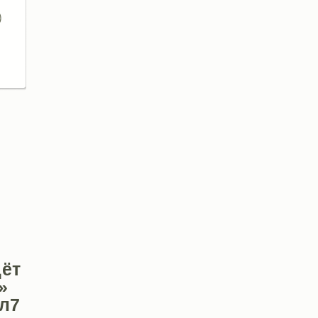
ёт
»
вл7