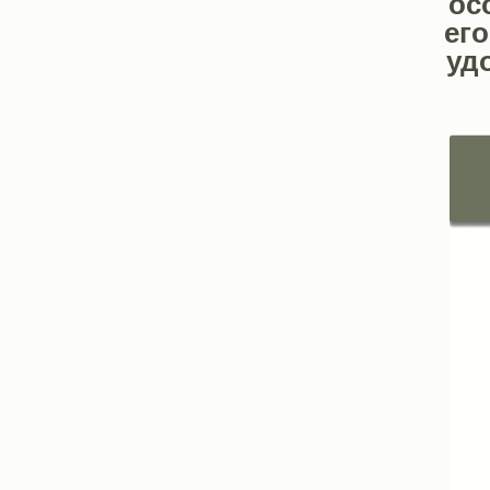
ос
его
уд