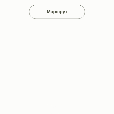
Маршрут
Тайминг
вадебного д