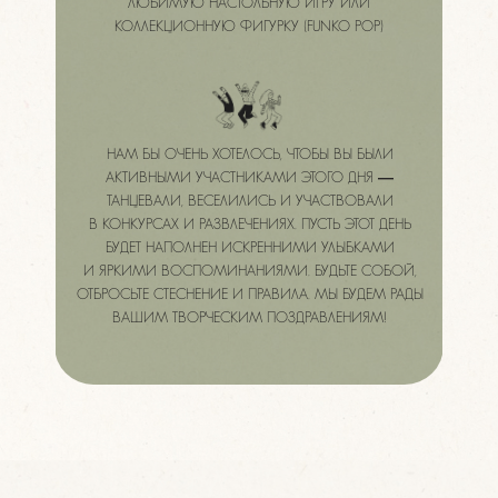
ЛЮБИМУЮ НАСТОЛЬНУЮ ИГРУ ИЛИ
КОЛЛЕКЦИОННУЮ ФИГУРКУ (FUNKO POP)
НАМ БЫ ОЧЕНЬ ХОТЕЛОСЬ, ЧТОБЫ ВЫ БЫЛИ
АКТИВНЫМИ УЧАСТНИКАМИ ЭТОГО ДНЯ —
ТАНЦЕВАЛИ, ВЕСЕЛИЛИСЬ И УЧАСТВОВАЛИ
В КОНКУРСАХ И РАЗВЛЕЧЕНИЯХ. ПУСТЬ ЭТОТ ДЕНЬ
БУДЕТ НАПОЛНЕН ИСКРЕННИМИ УЛЫБКАМИ
И ЯРКИМИ ВОСПОМИНАНИЯМИ. БУДЬТЕ СОБОЙ,
ОТБРОСЬТЕ СТЕСНЕНИЕ И ПРАВИЛА. МЫ БУДЕМ РАДЫ
ВАШИМ ТВОРЧЕСКИМ ПОЗДРАВЛЕНИЯМ!