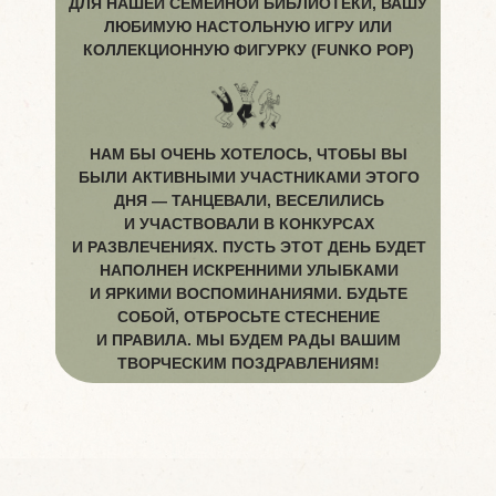
ДЛЯ НАШЕЙ СЕМЕЙНОЙ БИБЛИОТЕКИ, ВАШУ
ЛЮБИМУЮ НАСТОЛЬНУЮ ИГРУ ИЛИ
КОЛЛЕКЦИОННУЮ ФИГУРКУ (FUNKO POP)
НАМ БЫ ОЧЕНЬ ХОТЕЛОСЬ, ЧТОБЫ ВЫ
БЫЛИ АКТИВНЫМИ УЧАСТНИКАМИ ЭТОГО
ДНЯ — ТАНЦЕВАЛИ, ВЕСЕЛИЛИСЬ
И УЧАСТВОВАЛИ В КОНКУРСАХ
И РАЗВЛЕЧЕНИЯХ. ПУСТЬ ЭТОТ ДЕНЬ БУДЕТ
НАПОЛНЕН ИСКРЕННИМИ УЛЫБКАМИ
И ЯРКИМИ ВОСПОМИНАНИЯМИ. БУДЬТЕ
СОБОЙ, ОТБРОСЬТЕ СТЕСНЕНИЕ
И ПРАВИЛА. МЫ БУДЕМ РАДЫ ВАШИМ
ТВОРЧЕСКИМ ПОЗДРАВЛЕНИЯМ!