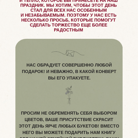
И ТЕПЛО, КОТОРОЕ ВЫ ПРИНЕСЕТЕ НА НАШ
ПРАЗДНИК. МЫ ХОТИМ, ЧТОБЫ ЭТОТ ДЕНЬ
СТАЛ ДЛЯ ВСЕХ НАС ОСОБЕННЫМ
И НЕЗАБЫВАЕМЫМ. ПОЭТОМУ У НАС ЕСТЬ
НЕСКОЛЬКО ПРОСЬБ, КОТОРЫЕ ПОМОГУТ
СДЕЛАТЬ ТОРЖЕСТВО ЕЩЕ БОЛЕЕ
РАДОСТНЫМ
НАС ОБРАДУЕТ СОВЕРШЕННО ЛЮБОЙ
ПОДАРОК! И НЕВАЖНО, В КАКОЙ КОНВЕРТ
ВЫ ЕГО УПАКУЕТЕ.
ПРОСИМ НЕ ОБРЕМЕНЯТЬ СЕБЯ ВЫБОРОМ
ЦВЕТОВ, ВАШЕ ПРИСУТСТВИЕ СКРАСИТ
ЭТОТ ДЕНЬ ЯРЧЕ ЛЮБЫХ БУКЕТОВ! ВМЕСТО
НЕГО ВЫ МОЖЕТЕ ПОДАРИТЬ НАМ КНИГУ