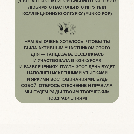
ДЛЯ НАШЕЙ СЕМЕЙНОЙ БИБЛИОТЕКИ, ТВОЮ
ЛЮБИМУЮ НАСТОЛЬНУЮ ИГРУ ИЛИ
КОЛЛЕКЦИОННУЮ ФИГУРКУ (FUNKO POP)
НАМ БЫ ОЧЕНЬ ХОТЕЛОСЬ, ЧТОБЫ ТЫ
БЫЛА АКТИВНЫМ УЧАСТНИКОМ ЭТОГО
ДНЯ — ТАНЦЕВАЛА, ВЕСЕЛИЛАСЬ
И УЧАСТВОВАЛА В КОНКУРСАХ
И РАЗВЛЕЧЕНИЯХ. ПУСТЬ ЭТОТ ДЕНЬ БУДЕТ
НАПОЛНЕН ИСКРЕННИМИ УЛЫБКАМИ
И ЯРКИМИ ВОСПОМИНАНИЯМИ. БУДЬ
СОБОЙ, ОТБРОСЬ СТЕСНЕНИЕ И ПРАВИЛА.
МЫ БУДЕМ РАДЫ ТВОИМ ТВОРЧЕСКИМ
ПОЗДРАВЛЕНИЯМ!