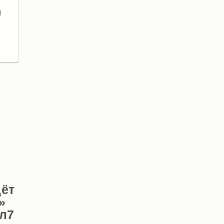
ёт
»
вл7