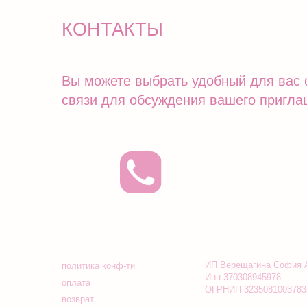
ИП Верещагина София Амридди
политика конф-ти
Инн 370308945978
оплата
ОГРНИП 323508100378353
возврат