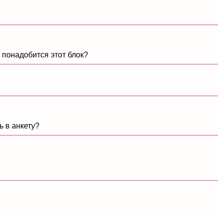
бится этот блок?
ету?
лнительные функции)